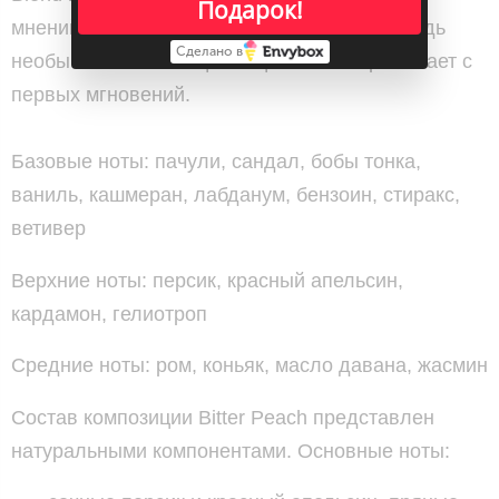
Подарок!
мнений, они быстро стали популярными, ведь
Сделано в
необычная комбинация акцентов завораживает с
первых мгновений.
Базовые ноты: пачули, сандал, бобы тонка,
ваниль, кашмеран, лабданум, бензоин, стиракс,
ветивер
Верхние ноты: персик, красный апельсин,
кардамон, гелиотроп
Средние ноты: ром, коньяк, масло давана, жасмин
Состав композиции Bitter Peach представлен
натуральными компонентами. Основные ноты: