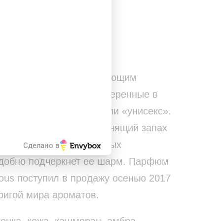
закрыть
УДОБНЫМ СПОСОБОМ
енда Tom Ford с шокирующим
abulous предпочитают уверенные в
ухи относятся к категории «унисекс».
рекрасно подойдет пьянящий запах
 нотами дорогих восточных
Сделано в
одобно подчеркнет ее шарм. Парфюм
ous поступил в продажу осенью 2017
тригой мира ароматов.
онка, кожа, кашмеран, амбра,