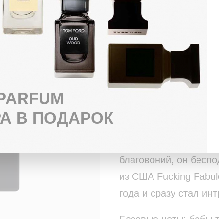
БЕСПЛАТНАЯ ДОСТАВКА ЗА 3 ЧАСА
ОПЛАТА ПРИ ПОЛУЧЕНИИ ЛЮБЫМ 
ПОДАРОК К КАЖДОЙ ПОКУПКЕ
Культовый аромат бр
названием Fucking F
 PARFUM
себе мужчины, хотя д
А В ПОДАРОК
Роскошной женщине п
эксклюзивной кожи с
благовоний, он бесп
из США Fucking Fabul
года и сразу стал ин
Базовые ноты: бобы т