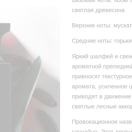
светлая древесина
Верхние ноты: муска
Средние ноты: горьки
Яркий шалфей и све
ароматной прелюдией
привносят текстурное
аромата, усиленное ц
приводят в движение 
светлые лесные акко
Провокационное назв
случайно. Этот леге