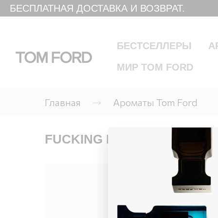
БЕСПЛАТНАЯ ДОСТАВКА И ВОЗВРАТ.
БЕСТСЕЛЛЕРЫ
А
МИР TOM FORD
Главная
Ароматы Tom Ford
FUCKING FABULOUS EAU D