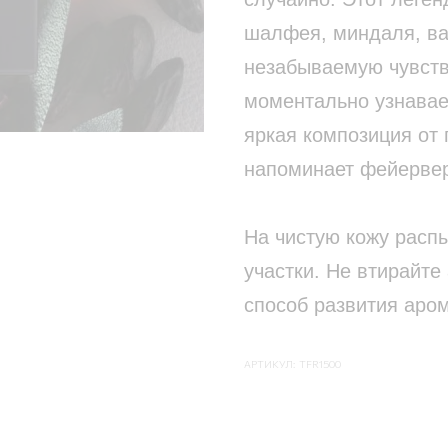
шалфея, миндаля, ва
незабываемую чувств
моментально узнавае
яркая композиция от
напоминает фейервер
На чистую кожу расп
участки. Не втирайте 
способ развития аром
АРТИКУЛ:
TFR1500