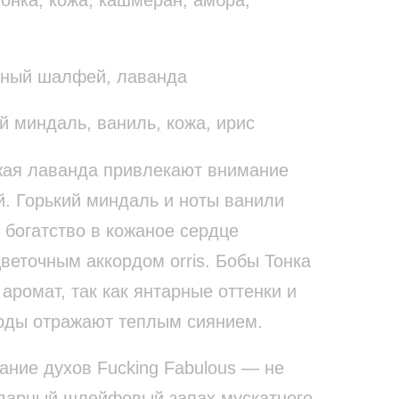
тный шалфей, лаванда
й миндаль, ваниль, кожа, ирис
жая лаванда привлекают внимание
. Горький миндаль и ноты ванили
 богатство в кожаное сердце
веточным аккордом orris. Бобы Тонка
аромат, так как янтарные оттенки и
рды отражают теплым сиянием.
ание духов Fucking Fabulous — не
ндарный шлейфовый запах мускатного