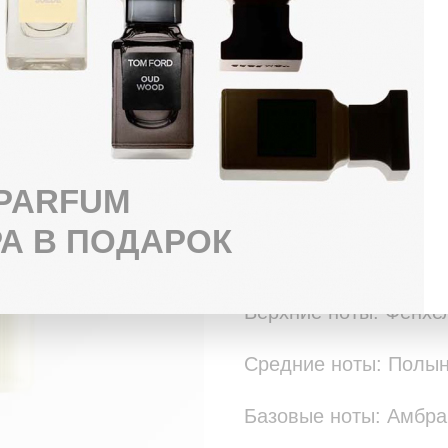
БЕСПЛАТНАЯ ДОСТАВКА ЗА 3 ЧАСА
ОПЛАТА ПРИ ПОЛУЧЕНИИ ЛЮБЫМ 
ПОДАРОК К КАЖДОЙ ПОКУПКЕ
Grey Vetiver – интр
началом для настоящ
 PARFUM
прекрасно ложащийся
А В ПОДАРОК
который ненавязчиво 
Верхние ноты: Фенхе
Средние ноты: Полын
Базовые ноты: Амбра