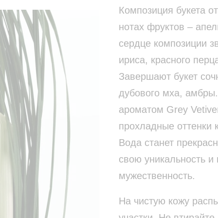
Композиция букета от
нотах фруктов – апел
сердце композиции зв
ириса, красного перц
Завершают букет соч
дубового мха, амбры
ароматом Grey Vetive
прохладные оттенки 
Вода станет прекрас
свою уникальность и
мужественность.
На чистую кожу расп
участки. Не втирайте 