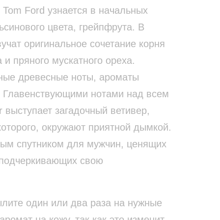
 Tom Ford узнается в начальных
ьсинового цвета, грейпфрута. В
учат оригинальное сочетание корня
а и пряного мускатного ореха.
ные древесные ноты, ароматы
. Главенствующими нотами над всем
r выступает загадочный ветивер,
которого, окружают приятной дымкой.
ным спутником для мужчин, ценящих
 подчеркивающих свою
ылите один или два раза на нужные
аромат на кожу, так как это изменит