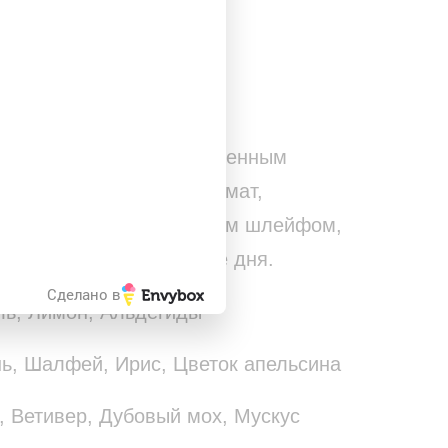
закрыть
УДОБНЫМ СПОСОБОМ
игующий аромат с мужественным
их мужчин. Стойкий аромат,
 на кожу, обладает ярким шлейфом,
сопровождает в течение дня.
Сделано в
ль, Лимон, Альдегиды
ь, Шалфей, Ирис, Цветок апельсина
, Ветивер, Дубовый мох, Мускус