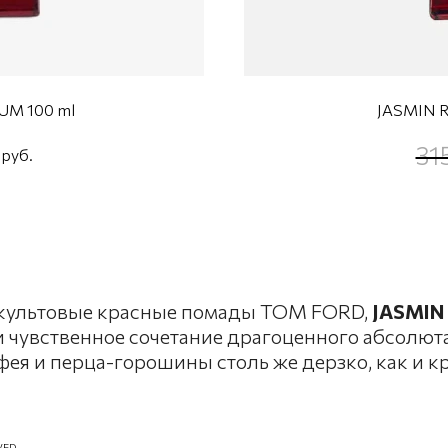
UM 100 ml
JASMIN 
31
 руб.
 культовые красные помады TOM FORD,
JASMIN
и чувственное сочетание драгоценного абсолют
ея и перца-горошины столь же дерзко, как и к
VED