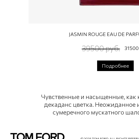
JASMIN ROUGE EAU DE PARF
39500 руб.
31500
Подробнее
Чувственные и насыщенные, как
декаданс цветка. Неожиданное 
сумеречного мускатного шалф
© 2025 TOM FORD. ALL RIGHTS RESER