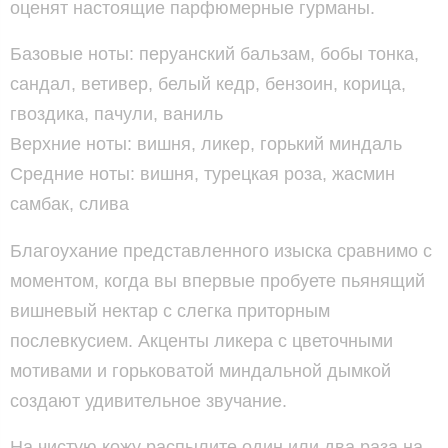
оценят настоящие парфюмерные гурманы.
Базовые ноты: перуанский бальзам, бобы тонка,
сандал, ветивер, белый кедр, бензоин, корица,
гвоздика, пачули, ваниль
Верхние ноты: вишня, ликер, горький миндаль
Средние ноты: вишня, турецкая роза, жасмин
самбак, слива
Благоухание представленного изыска сравнимо с
моментом, когда вы впервые пробуете пьянящий
вишневый нектар с слегка приторным
послевкусием. Акценты ликера с цветочными
мотивами и горьковатой миндальной дымкой
создают удивительное звучание.
На чистую кожу распылите один или два раза на