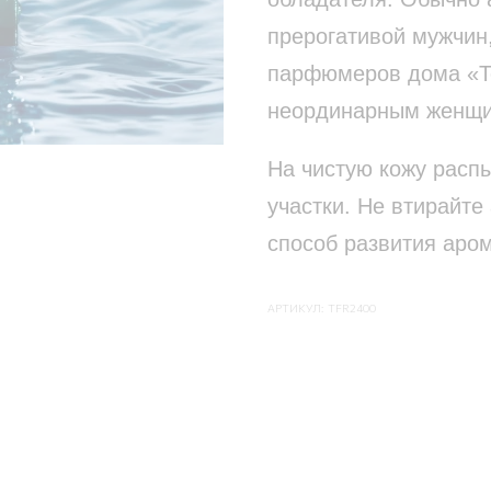
прерогативой мужчин,
парфюмеров дома «То
неординарным женщи
На чистую кожу расп
участки. Не втирайте 
способ развития аро
АРТИКУЛ:
TFR2400