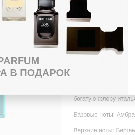
БЕСПЛАТНАЯ ДОСТАВКА ЗА 3 ЧАСА
ОПЛАТА ПРИ ПОЛУЧЕНИИ ЛЮБЫМ 
ПОДАРОК К КАЖДОЙ ПОКУПКЕ
Парфюмерная вода Tom
современный яркий ф
 PARFUM
На создание этого п
А В ПОДАРОК
небольшой рыбацкий 
прохладные бризы, ч
богатую флору италь
Базовые ноты: Амбра
Верхние ноты: Берга