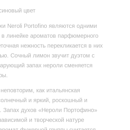
синовый цвет
и Neroli Portofino являются одними
 в линейке ароматов парфюмерного
точная нежность перекликается в них
ью. Сочный лимон звучит дуэтом с
арующий запах нероли сменяется
ры.
неповторим, как итальянская
солнечный и яркий, роскошный и
. Запах духов «Нероли Портофино»
зависимой и творческой натуре
аромат фужерной группы считается