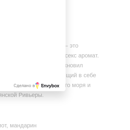
закрыть
УДОБНЫМ СПОСОБОМ
 Ford Neroli Portofino – это
ужерно-цитрусовый унисекс аромат.
арфюма Тома Форда вдохновил
городок Портофино, таящий в себе
истые воды Средиземного моря и
Сделано в
янской Ривьеры.
мот, мандарин