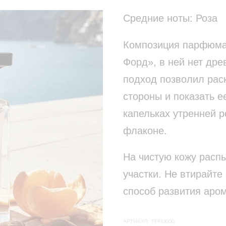
Средние ноты: Роза
Композиция парфюма 
Форд», в ней нет дре
подход позволил рас
стороны и показать е
капельках утренней 
флаконе.
На чистую кожу расп
участки. Не втирайте 
способ развития аро
АРТИКУЛ:
TFR13000