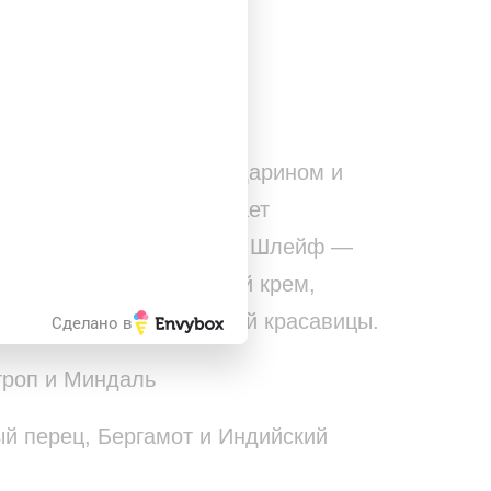
закрыть
УДОБНЫМ СПОСОБОМ
i искрится сочным мандарином и
 в финале нежно обнимает
гелиотропа с миндалем. Шлейф —
 как взбитый миндальный крем,
вый поцелуй взрослеющей красавицы.
Сделано в
троп и Миндаль
ый перец, Бергамот и Индийский