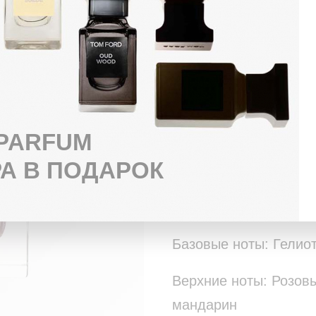
БЕСПЛАТНАЯ ДОСТАВКА ЗА 3 ЧАСА
ОПЛАТА ПРИ ПОЛУЧЕНИИ ЛЮБЫМ 
ПОДАРОК К КАЖДОЙ ПОКУПКЕ
Парфюм Rose D Amalf
терпким бергамотом,
 PARFUM
гурманскими нотами 
А В ПОДАРОК
легкий и воздушный,
кокетливый, как пер
Базовые ноты: Гелио
Верхние ноты: Розов
мандарин