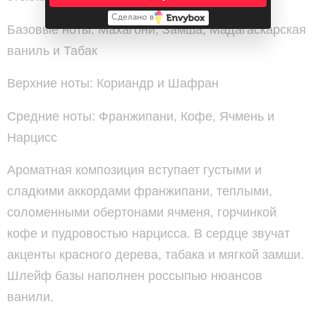
Сделано в
Базовые ноты: Махагони, Замша, Мадагаскарская
ваниль и Табак
Верхние ноты: Кориандр и Шафран
Средние ноты: Франжипани, Кофе, Ячмень и
Нарцисс
Ароматная композиция вступает густыми и
сладкими аккордами франжипани, теплыми,
соломенными обертонами ячменя, горчинкой
кофе и пудровостью нарцисса. В сердце звучат
акценты красного дерева, табака и мягкой замши.
Шлейф базы наполнен россыпью нюансов
ванили.